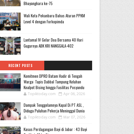
Bhayangkara ke-75
Wali Kota Pekanbaru Bahas Aturan PPKM
Level 4 dengan Forkopimda
Lantamal IV Gelar Doa Bersama 40 Hari
Gugurnya ABK KRI NANGGALA-402
RECENT POSTS
Komitmen DPRD Batam Hadir di Tengah
Warga: Tapis Dabbal Tampung Keluhan
Knalpot Bising hingga Fasilitas Posyandu
Topiktoday.com
Apr 06, 2026
Dampak Tenggelamnya Kapal Di PT ASL ,
Diduga Puluhan Pekerja Meninggal Dunia
Topiktoday.com
Mar 07, 2026
Kasus Perdagangan Bayi di Jabar : 43 Bayi