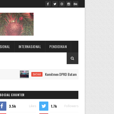
SIONAL
INTERNASIONAL
PENDIDIKAN
Komitmen DPRD Batam Hadir di Tengah Warga: Tapis Dabbal Ta
BATAM
SOCIAL COUNTER
3.5k
1.7k
Likes
Followers