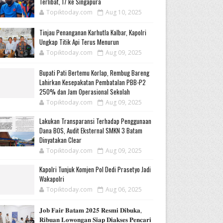
Terlibat, 17 ke Singapura
Topiktoday.com
Aug 10, 2025
Tinjau Penanganan Karhutla Kalbar, Kapolri
Ungkap Titik Api Terus Menurun
Topiktoday.com
Aug 09, 2025
Bupati Pati Bertemu Korlap, Rembug Bareng
Lahirkan Kesepakatan Pembatalan PBB-P2
250% dan Jam Operasional Sekolah
Topiktoday.com
Aug 09, 2025
Lakukan Transparansi Terhadap Penggunaan
Dana BOS, Audit Eksternal SMKN 3 Batam
Dinyatakan Clear
Topiktoday.com
Aug 09, 2025
Kapolri Tunjuk Komjen Pol Dedi Prasetyo Jadi
Wakapolri
Topiktoday.com
Aug 06, 2025
𝐉𝐨𝐛 𝐅𝐚𝐢𝐫 𝐁𝐚𝐭𝐚𝐦 𝟐𝟎𝟐𝟓 𝐑𝐞𝐬𝐦𝐢 𝐃𝐢𝐛𝐮𝐤𝐚,
𝐑𝐢𝐛𝐮𝐚𝐧 𝐋𝐨𝐰𝐨𝐧𝐠𝐚𝐧 𝐒𝐢𝐚𝐩 𝐃𝐢𝐚𝐤𝐬𝐞𝐬 𝐏𝐞𝐧𝐜𝐚𝐫𝐢