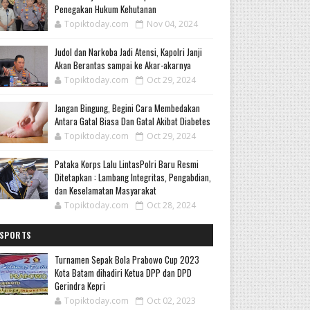
Penegakan Hukum Kehutanan
Topiktoday.com
Nov 04, 2024
Judol dan Narkoba Jadi Atensi, Kapolri Janji
Akan Berantas sampai ke Akar-akarnya
Topiktoday.com
Oct 29, 2024
Jangan Bingung, Begini Cara Membedakan
Antara Gatal Biasa Dan Gatal Akibat Diabetes
Topiktoday.com
Oct 29, 2024
Pataka Korps Lalu LintasPolri Baru Resmi
Ditetapkan : Lambang Integritas, Pengabdian,
dan Keselamatan Masyarakat
Topiktoday.com
Oct 28, 2024
SPORTS
Turnamen Sepak Bola Prabowo Cup 2023
Kota Batam dihadiri Ketua DPP dan DPD
Gerindra Kepri
Topiktoday.com
Oct 02, 2023