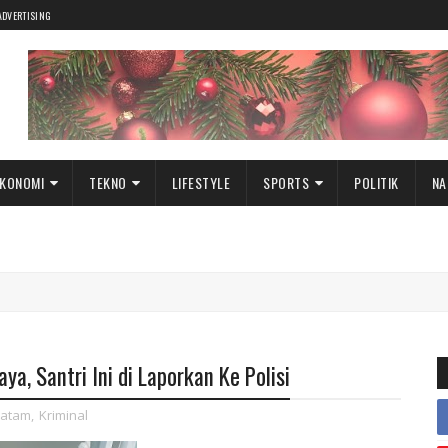
ADVERTISING
KONOMI
TEKNO
LIFESTYLE
SPORTS
POLITIK
NA
a, Santri Ini di Laporkan Ke Polisi
atam
,
Kriminal