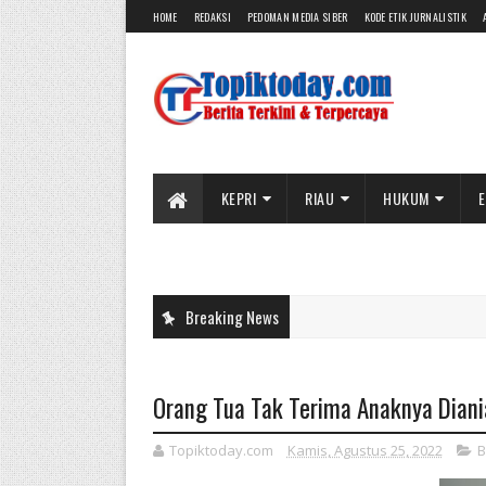
HOME
REDAKSI
PEDOMAN MEDIA SIBER
KODE ETIK JURNALISTIK
KEPRI
RIAU
HUKUM
E
Breaking News
Orang Tua Tak Terima Anaknya Dianiay
Topiktoday.com
Kamis, Agustus 25, 2022
B