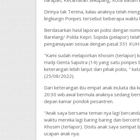
harapan, Kecamatan Sekupang, Kota Batam k
Dirinya tak Terima, kalau anaknya telah men
lingkungn Ponpes tersebut beberapa waktu l
Berdasarkan hasil laporan polisi dengan no
Barelang/ Polda Kepri. Sopida (pelapor) tel
penganiayaan sesuai dengan pasal 351 KUHP 
"Kami sudah melaporkan Khosim (terlapor) k
Hadji Genta Saputra (14) yang satu ponpes 
keterangan lebih lanjut dari pihak polisi, " 
(25/08/2022).
Dari keterangan ibu empat anak ini,kata dia ke
20:30 wib.awal bermula anaknya sedang ber
depan kamar pondok pesantren.
"Anak saya bersama teman nya lagi bercanda
waktu mereka lagi baring baring dan bercerita
Khosim (terlapor). Disitu anak saya sempat b
ucapan anak nya.