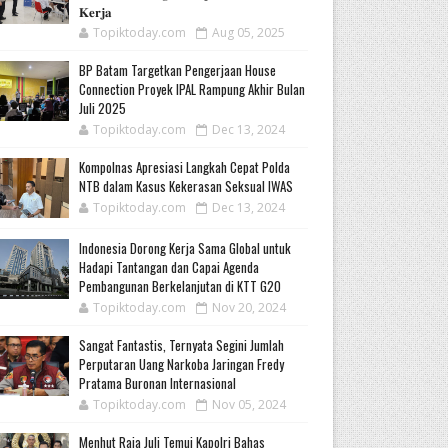
𝐊𝐞𝐫𝐣𝐚
Topiktoday.com
Aug 05, 2025
BP Batam Targetkan Pengerjaan House
Connection Proyek IPAL Rampung Akhir Bulan
Juli 2025
Topiktoday.com
Dec 13, 2024
Kompolnas Apresiasi Langkah Cepat Polda
NTB dalam Kasus Kekerasan Seksual IWAS
Topiktoday.com
Dec 13, 2024
Indonesia Dorong Kerja Sama Global untuk
Hadapi Tantangan dan Capai Agenda
Pembangunan Berkelanjutan di KTT G20
Topiktoday.com
Nov 20, 2024
Sangat Fantastis, Ternyata Segini Jumlah
Perputaran Uang Narkoba Jaringan Fredy
Pratama Buronan Internasional
Topiktoday.com
Nov 05, 2024
Menhut Raja Juli Temui Kapolri Bahas