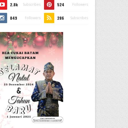
2.8k
524
Subscribes
Followers
849
286
Followers
Subscribes